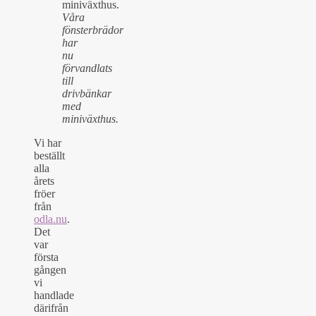
Våra
fönsterbrädor
har
nu
förvandlats
till
drivbänkar
med
miniväxthus.
Vi har
beställt
alla
årets
fröer
från
odla.nu
.
Det
var
första
gången
vi
handlade
därifrån