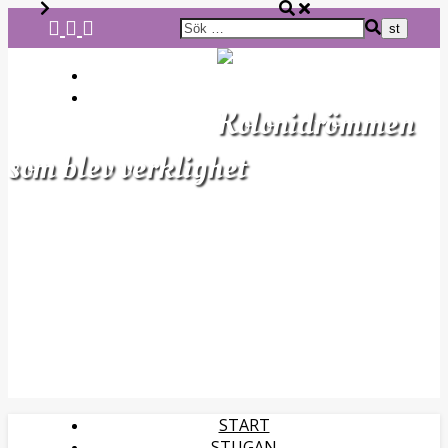
OM OSS
DETTA ODLAR VI
Kolonidrömmen
som blev verklighet
START
STUGAN