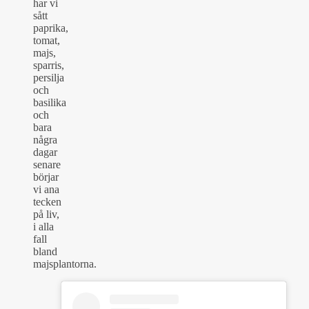
har vi
sått
paprika,
tomat,
majs,
sparris,
persilja
och
basilika
och
bara
några
dagar
senare
börjar
vi ana
tecken
på liv,
i alla
fall
bland
majsplantorna.