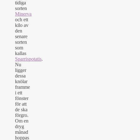
tidiga
sorten
Minerva
och ett
kilo av
den
senare
sorten
som
kallas
Sparrispotatis
.
Nu
ligger
dessa
knölar
framme
i ett
fönster
för att
de ska
förgro.
Om en
dryg
månad
hoppas