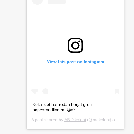
View this post on Instagram
Kolla, det har redan börjat gro i
popcornodlingen! 😉🌱
A post shared by
M&D koloni
(@mdkoloni) on
Mar 27,