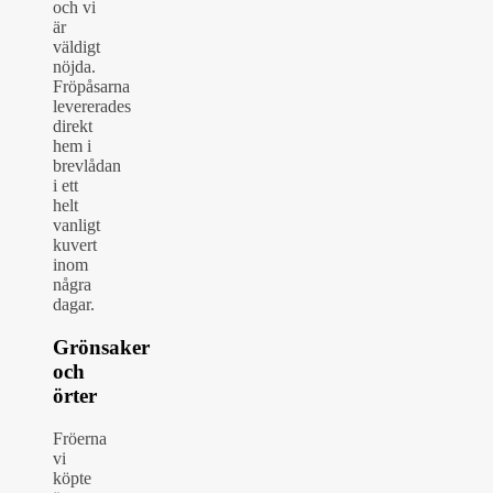
och vi
är
väldigt
nöjda.
Fröpåsarna
levererades
direkt
hem i
brevlådan
i ett
helt
vanligt
kuvert
inom
några
dagar.
Grönsaker
och
örter
Fröerna
vi
köpte