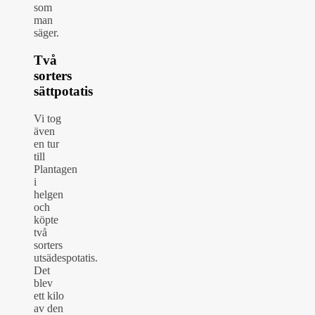
som
man
säger.
Två
sorters
sättpotatis
Vi tog
även
en tur
till
Plantagen
i
helgen
och
köpte
två
sorters
utsädespotatis.
Det
blev
ett kilo
av den