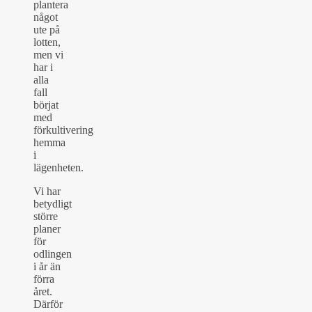
plantera
något
ute på
lotten,
men vi
har i
alla
fall
börjat
med
förkultivering
hemma
i
lägenheten.
Vi har
betydligt
större
planer
för
odlingen
i år än
förra
året.
Därför