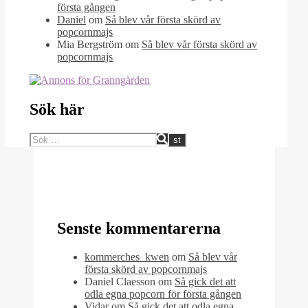
första gången
Daniel
om
Så blev vår första skörd av
popcornmajs
Mia Bergström
om
Så blev vår första skörd av
popcornmajs
Sök här
Senste kommentarerna
kommerches_kwen
om
Så blev vår
första skörd av popcornmajs
Daniel Claesson
om
Så gick det att
odla egna popcorn för första gången
Vidar
om
Så gick det att odla egna