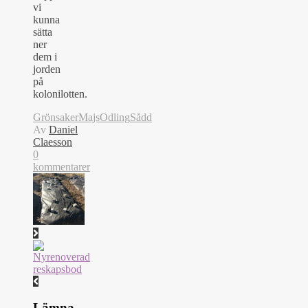
vi
kunna
sätta
ner
dem i
jorden
på
kolonilotten.
Grönsaker
Majs
Odling
Sådd
Av
Daniel
Claesson
0
kommentarer
Lämna