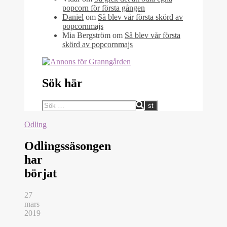
popcorn för första gången
Daniel
om
Så blev vår första skörd av
popcornmajs
Mia Bergström
om
Så blev vår första
skörd av popcornmajs
Sök här
Odling
Odlingssäsongen
har
börjat
27
mars
2019