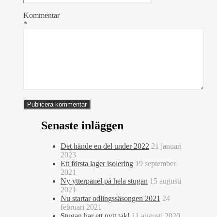
Kommentar
*
Senaste inläggen
Det hände en del under 2022
21 januari
2023
Ett första lager isolering
19 september
2021
Ny ytterpanel på hela stugan
15 augusti
2021
Nu startar odlingssäsongen 2021
24
februari 2021
Stugan har ett nytt tak!
11 augusti 2020