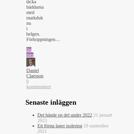
täcka
bäddarna
med
markduk
nu
i
helgen.
Förhoppningen…
läs
mer
Daniel
Claesson
0
kommentarer
Senaste inläggen
Det hände en del under 2022
21 januari
2023
Ett första lager isolering
19 september
2021