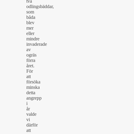
två
odlingsbäddar,
som
båda
blev
mer
eller
mindre
invaderade
av
ogräs
förra
året.
För
att
försöka
minska
detta
angrepp
i
år
valde
vi
därför
att