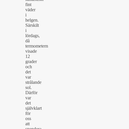
fint
väder
i
helgen.
Särskilt
i
lördags,
då
termometern
visade
12
grader
och
det
var
strålande
sol.
Därför
var
det
självklart
för
oss
att
spendera