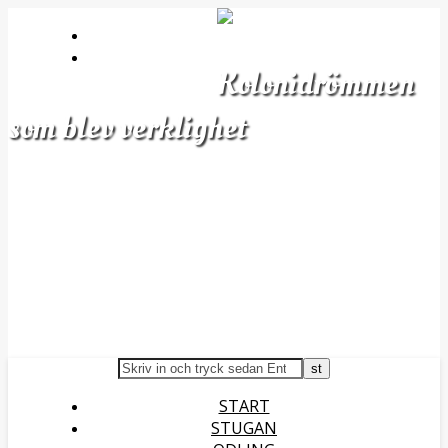
OM OSS
DETTA ODLAR VI
Kolonidrömmen
som blev verklighet
START
STUGAN