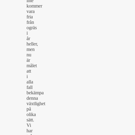
inte
kommer
vara
fria
från
ogräs
i
år
heller,
men
nu
är
målet
att
i
alla
fall
bekämpa
denna
växtlighet
på
olika
sätt.
Vi
har