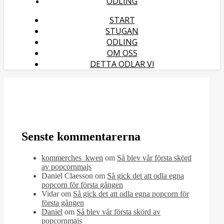
ODLING
START
STUGAN
ODLING
OM OSS
DETTA ODLAR VI
Senste kommentarerna
kommerches_kwen
om
Så blev vår första skörd
av popcornmajs
Daniel Claesson
om
Så gick det att odla egna
popcorn för första gången
Vidar
om
Så gick det att odla egna popcorn för
första gången
Daniel
om
Så blev vår första skörd av
popcornmajs