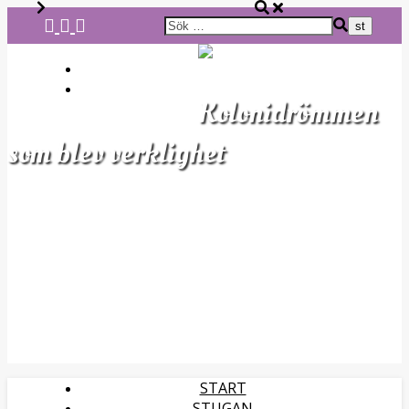
OM OSS
DETTA ODLAR VI
Kolonidrömmen
som blev verklighet
START
STUGAN