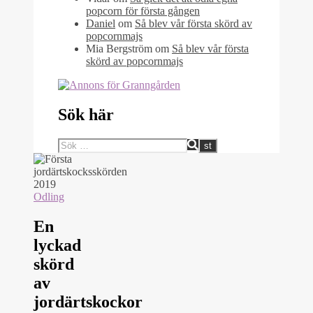
popcorn för första gången
Daniel
om
Så blev vår första skörd av
popcornmajs
Mia Bergström
om
Så blev vår första
skörd av popcornmajs
Sök här
Odling
En
lyckad
skörd
av
jordärtskockor