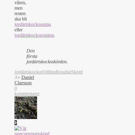
våren,
men
resten
ska bli
jordärtskockssoppa
eller
jordärtskocksgratäng
.
Den
första
jordärtskocksskörden.
Jordärtskockor
Odling
Resultat
Skörd
Av
Daniel
Claesson
0
kommentarer