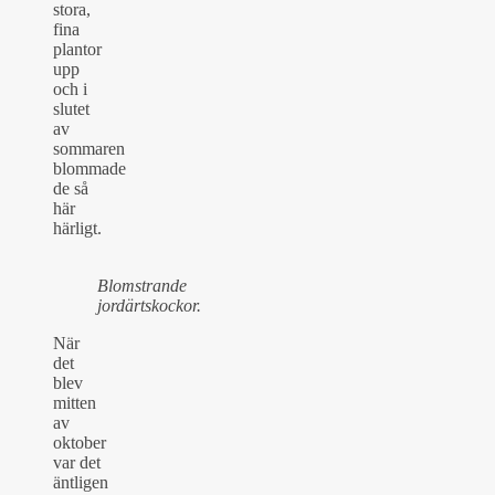
stora,
fina
plantor
upp
och i
slutet
av
sommaren
blommade
de så
här
härligt.
Blomstrande
jordärtskockor.
När
det
blev
mitten
av
oktober
var det
äntligen