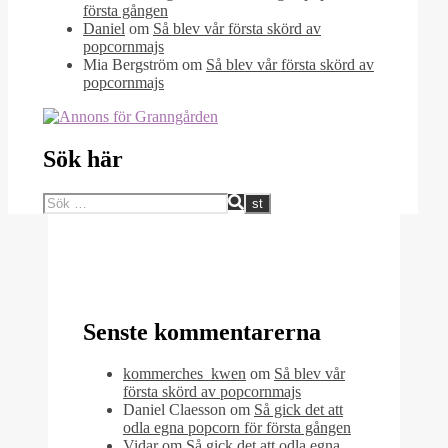
första gången
Daniel
om
Så blev vår första skörd av
popcornmajs
Mia Bergström
om
Så blev vår första skörd av
popcornmajs
Sök här
Senste kommentarerna
kommerches_kwen
om
Så blev vår
första skörd av popcornmajs
Daniel Claesson
om
Så gick det att
odla egna popcorn för första gången
Vidar
om
Så gick det att odla egna