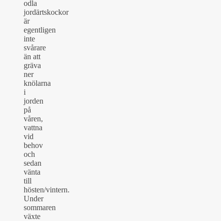
odla
jordärtskockor
är
egentligen
inte
svårare
än att
gräva
ner
knölarna
i
jorden
på
våren,
vattna
vid
behov
och
sedan
vänta
till
hösten/vintern.
Under
sommaren
växte